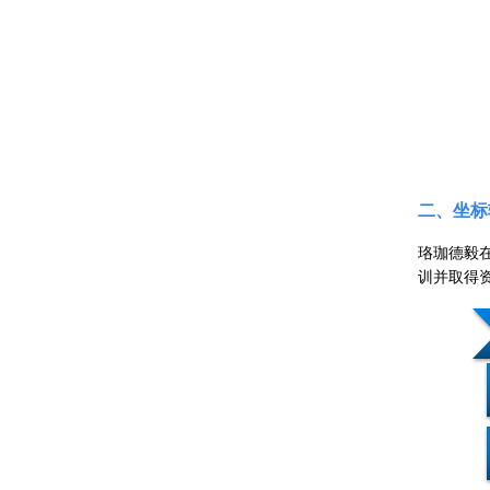
二、坐标
珞珈德毅
训并取得