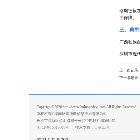
珞珈德毅
面保障。
三、典型
广西壮族
深圳市现
上一条记录
下一条记录
Copyright©2026 http://www.hnluojiadeyi.com All Rights Reserved
版权所有©湖南珞珈德毅信息技术有限公司
长沙市高新区尖山路39号长沙中电软件园5栋5层
湘ICP备15010601号
技术支持：
天草工坊
0731-82228790