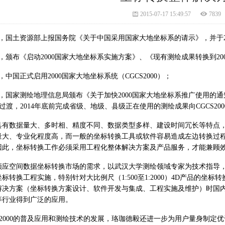
2015-07-17 15:49:57
7839
，国土资源部上报国务院《关于中国采用国家大地坐标系的请示》，并于
，颁布《启动
2000
国家大地坐标系实施方案》、《现有测绘成果转换到
20
，中国正式启用
2000
国家大地坐标系统
（
CGCS2000
）
；
，国家测绘地理信息局颁布《关于加快
2000
国家大地坐标系推广使用的通
过渡，
2014
年底前完成省级、地级、县级正在使用的测绘成果向
CGCS200
具有数据量大、多时相、精度不同、数据类型多样、建设时间冗长等特点
量大、专业化程度高，而一般的坐标转换工具或软件容易造成左边转换过
因此，坐标转换工作必须采用工程化整体解决方案及产品服务，才能兼顾
顺应空间数据坐标转换市场的需求，以武汉大学测绘领域专家为技术指导
坐标转换工程实施，特别针对大比例尺
（
1:500
至
1:2000
）
4D
产品的坐标转
解决方案（坐标转换方案设计、软件开发与集成、工程实施及维护）时国
等行业得到广泛的应用。
2000
的普及应用和测绘技术的发展，珞珈德毅还进一步为用户量身制定优