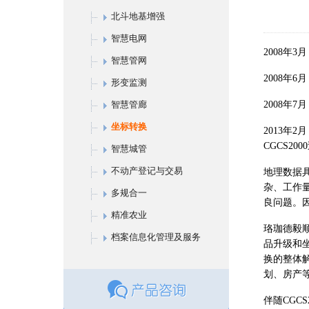
北斗地基增强
智慧电网
2008
年
3
月
智慧管网
2008
年
6
月
形变监测
智慧管廊
2008
年
7
月
坐标转换
2013
年
2
月
CGCS2000
智慧城管
不动产登记与交易
地理数据
杂、工作
多规合一
良问题。
精准农业
珞珈德毅
档案信息化管理及服务
品升级和
换的整体
划、房产
伴随
CGCS