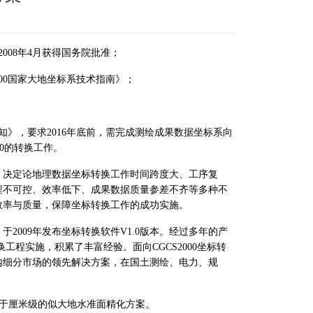
2008
年
4
月获得国务院批准；
00
国家大地坐标系技术指南》；
知》，要求
2016
年底前，需完成测绘成果数据坐标系向
0
的转换工作。
，决定论地理数据坐标转换工作时间跨度大、工序复
程不可控、效率低下、成果数据质量参差不齐等多种不
效率与质量，保障坐标转换工作的成功实施。
，于
2009
年发布
坐标转换软件
V1.0
版本。经过多年的产
换工程实施，积累了丰富经验。面
向
CGCS2000
坐标转
内细分市场的领先解决方案，在国土测绘、电力、规
于厘米级的似大地水准面精化方案。